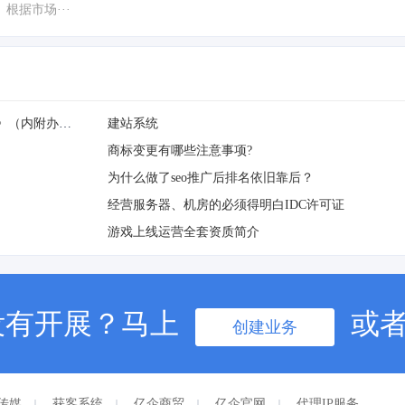
根据市场···
重磅！李克强签署国务院令公布《无证无照经营查处办法》（内附办法全文）
建站系统
商标变更有哪些注意事项?
为什么做了seo推广后排名依旧靠后？
经营服务器、机房的必须得明白IDC许可证
游戏上线运营全套资质简介
没有开展？马上
或
创建业务
传媒
获客系统
亿企商贸
亿企官网
代理IP服务