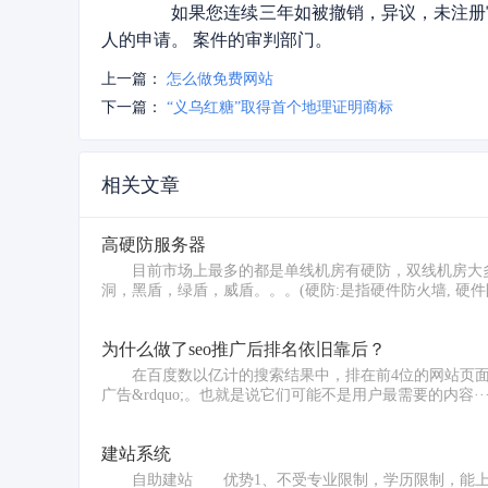
如果您连续三年如被撤销，异议，未注册审
人的申请。 案件的审判部门。
上一篇：
怎么做免费网站
下一篇：
“义乌红糖”取得首个地理证明商标
相关文章
高硬防服务器
目前市场上最多的都是单线机房有硬防，双线机房大多
洞，黑盾，绿盾，威盾。。。(硬防:是指硬件防火墙, 硬件防
为什么做了seo推广后排名依旧靠后？
在百度数以亿计的搜索结果中，排在前4位的网站页面确实
广告&rdquo;。也就是说它们可能不是用户最需要的内容··
建站系统
自助建站 优势1、不受专业限制，学历限制，能上网