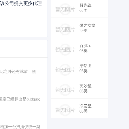
该公司提交更换代理
￥14,800
解先锋
05类
￥24,000
燃之女皇
29类
￥19,000
百肌宝
03类
￥15,800
洁然卫
03类
此之外还有冰盾，黑
￥19,000
亮妙星
03类
经标出是&ldquo;
￥28,000
净爱星
03类
增加一台扫描仪或一架