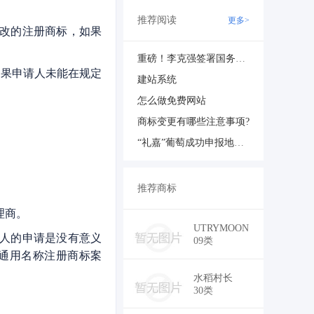
推荐阅读
更多>
更改的注册商标，如果
重磅！李克强签署国务院令公布《无证无照经营查处办法》（内附办法全文）
如果申请人未能在规定
建站系统
怎么做免费网站
商标变更有哪些注意事项?
“礼嘉”葡萄成功申报地理标志商标
推荐商标
理商。
￥5,600
UTRYMOON
理人的申请是没有意义
09类
消通用名称注册商标案
￥14,000
水稻村长
30类